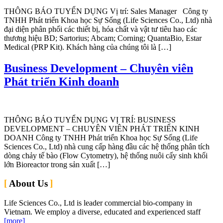
THÔNG BÁO TUYỂN DỤNG Vị trí: Sales Manager Công ty
TNHH Phát triển Khoa học Sự Sống (Life Sciences Co., Ltd) nhà
đại diện phân phối các thiết bị, hóa chất và vật tư tiêu hao các
thương hiệu BD; Sartorius; Abcam; Corning; QuantaBio, Estar
Medical (PRP Kit). Khách hàng của chúng tôi là […]
Business Development – Chuyên viên
Phát triển Kinh doanh
THÔNG BÁO TUYỂN DỤNG VỊ TRÍ: BUSINESS
DEVELOPMENT – CHUYÊN VIÊN PHÁT TRIỂN KINH
DOANH Công ty TNHH Phát triển Khoa học Sự Sống (Life
Sciences Co., Ltd) nhà cung cấp hàng đầu các hệ thống phân tích
dòng chảy tế bào (Flow Cytometry), hệ thống nuôi cấy sinh khối
lớn Bioreactor trong sản xuất […]
About Us
Life Sciences Co., Ltd is leader commercial bio-company in
Vietnam. We employ a diverse, educated and experienced staff
[more]