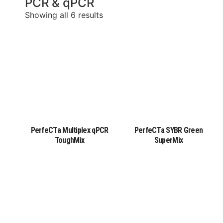
PCR & qPCR
Showing all 6 results
PerfeCTa Multiplex qPCR
PerfeCTa SYBR Green
ToughMix
SuperMix