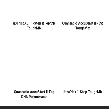
qScript XLT 1-Step RT-qPCR
Quantabio AccuStart II PCR
ToughMix
ToughMix
Quantabio AccuStart II Taq
UltraPlex 1-Step ToughMix
DNA Polymerase