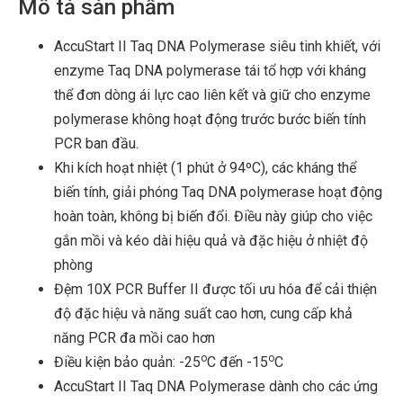
Mô tả sản phẩm
AccuStart II Taq DNA Polymerase siêu tinh khiết, với
enzyme Taq DNA polymerase tái tổ hợp với kháng
thể đơn dòng ái lực cao liên kết và giữ cho enzyme
polymerase không hoạt động trước bước biến tính
PCR ban đầu.
Khi kích hoạt nhiệt (1 phút ở 94ºC), các kháng thể
biến tính, giải phóng Taq DNA polymerase hoạt động
hoàn toàn, không bị biến đổi. Điều này giúp cho việc
gắn mồi và kéo dài hiệu quả và đặc hiệu ở nhiệt độ
phòng
Đệm 10X PCR Buffer II được tối ưu hóa để cải thiện
độ đặc hiệu và năng suất cao hơn, cung cấp khả
năng PCR đa mồi cao hơn
o
o
Điều kiện bảo quản: -25
C đến -15
C
AccuStart II Taq DNA Polymerase dành cho các ứng