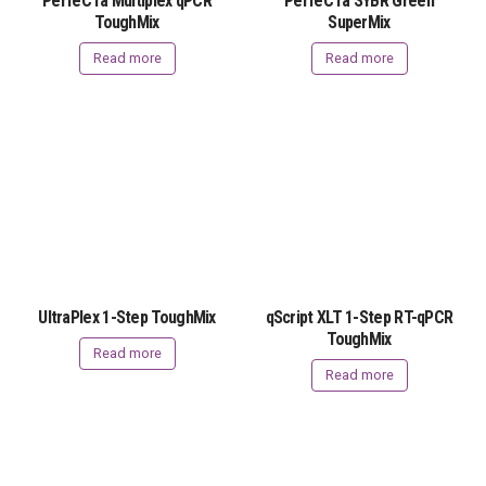
PerfeCTa Multiplex qPCR
PerfeCTa SYBR Green
ToughMix
SuperMix
Read more
Read more
UltraPlex 1-Step ToughMix
qScript XLT 1-Step RT-qPCR
ToughMix
Read more
Read more