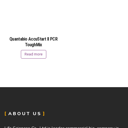
Quantabio AccuStart II PCR
ToughMix
Read more
ABOUT US