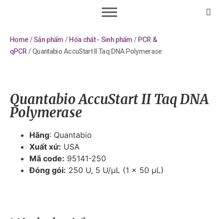
Home
/
Sản phẩm
/
Hóa chất - Sinh phẩm
/
PCR &
qPCR
/ Quantabio AccuStart II Taq DNA Polymerase
Quantabio AccuStart II Taq DNA
Polymerase
Hãng
: Quantabio
Xuất xứ:
USA
Mã code:
95141-250
Đóng gói:
250 U, 5 U/µL (1 x 50 µL)