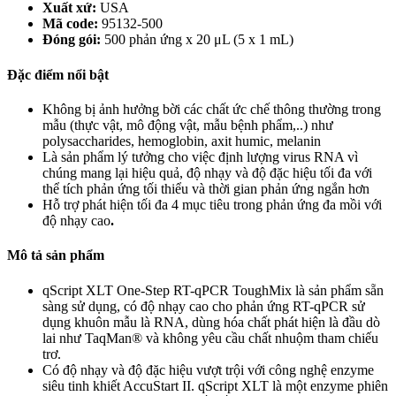
Xuất xứ:
USA
Mã code:
95132-500
Đóng gói:
500 phản ứng x 20 μL (5 x 1 mL)
Đặc điểm nổi bật
Không bị ảnh hưởng bời các chất ức chế thông thường trong
mẫu (thực vật, mô động vật, mẫu bệnh phẩm,..) như
polysaccharides, hemoglobin, axit humic, melanin
Là sản phẩm lý tưởng cho việc định lượng virus RNA vì
chúng mang lại hiệu quả, độ nhạy và độ đặc hiệu tối đa với
thể tích phản ứng tối thiểu và thời gian phản ứng ngắn hơn
Hỗ trợ phát hiện tối đa 4 mục tiêu trong phản ứng đa mồi với
độ nhạy cao
.
Mô tả sản phẩm
qScript XLT One-Step RT-qPCR ToughMix là sản phẩm sẵn
sàng sử dụng, có độ nhạy cao cho phản ứng RT-qPCR sử
dụng khuôn mẫu là RNA, dùng hóa chất phát hiện là đầu dò
lai như TaqMan® và không yêu cầu chất nhuộm tham chiếu
trơ.
Có độ nhạy và độ đặc hiệu vượt trội với công nghệ enzyme
siêu tinh khiết AccuStart II. qScript XLT là một enzyme phiên