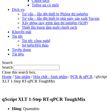
Chuột sạch
Trứng gà có phôi
Dịch vụ
Tư vấn – lắp đặt thiết bị Phòng thí nghiệm
Tư vấn – lắp đặt thiết bị nhà máy sản xuất Vacxin
Xây dựng quy trình làm thí nghiệm (SOP)
Thiết lập trung tâm nuôi chuột sạch
Khuyến mãi
Tin tức
Tin tức công nghệ
Sự kiện/Hội thảo
Tuyển dụng
Tài liệu
Search
Search
Close this search box.
Home
/
Sản phẩm
/
Hóa chất - Sinh phẩm
/
PCR & qPCR
/ qScript
XLT 1-Step RT-qPCR ToughMix
qScript XLT 1-Step RT-qPCR ToughMix
Hãng
: Quantabio