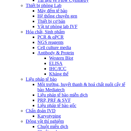
Tài liệu về Flow Cytometry
Thiết bị phòng Lab
Máy đếm tế bào
Hệ thống chuyển gen
Thiết bị cơ bản
Vật tư phòng lab IVF
Hóa chất, Sinh phẩm
PCR & qPCR
NGS reagents
Cell culture media
Antibody & Protein
Western Blot
ELISA
IHC/ICC
Kháng thể
Liệu pháp tế bào
Môi trường, huyết thanh & hoá chất nuôi cấy tế
bào Mediatech
Liệu pháp tế bào miễn dịch
PRP, PRF & SVF
Liệu pháp tế bào gốc
Chẩn đoán IVD
Karyotyping
Động vật thí nghiệm
Chuột miễn dịch