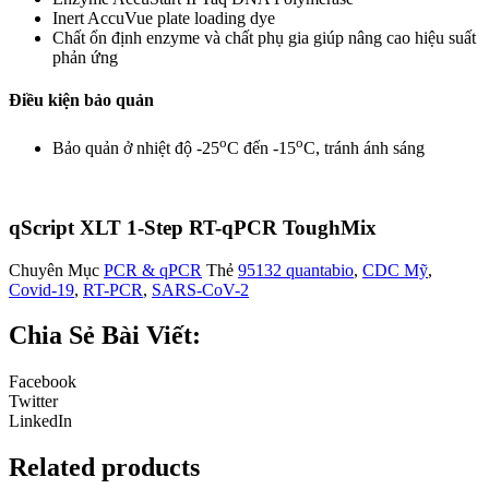
Inert AccuVue plate loading dye
Chất ổn định enzyme và chất phụ gia giúp nâng cao hiệu suất
phản ứng
Điều kiện bảo quản
o
o
Bảo quản ở nhiệt độ -25
C đến -15
C, tránh ánh sáng
qScript XLT 1-Step RT-qPCR ToughMix
Chuyên Mục
PCR & qPCR
Thẻ
95132 quantabio
,
CDC Mỹ
,
Covid-19
,
RT-PCR
,
SARS-CoV-2
Chia Sẻ Bài Viết:
Facebook
Twitter
LinkedIn
Related products