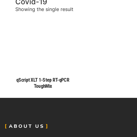
Covid-19
Showing the single result
qScript XLT 1-Step RT-qPCR
ToughMix
ABOUT US