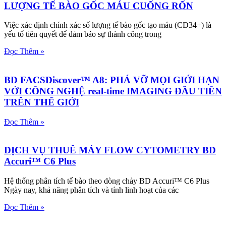
LƯỢNG TẾ BÀO GỐC MÁU CUỐNG RỐN
Việc xác định chính xác số lượng tế bào gốc tạo máu (CD34+) là
yếu tố tiên quyết để đảm bảo sự thành công trong
Đọc Thêm »
BD FACSDiscover™ A8: PHÁ VỠ MỌI GIỚI HẠN
VỚI CÔNG NGHỆ real-time IMAGING ĐẦU TIÊN
TRÊN THẾ GIỚI
Đọc Thêm »
DỊCH VỤ THUÊ MÁY FLOW CYTOMETRY BD
Accuri™ C6 Plus
Hệ thống phân tích tế bào theo dòng chảy BD Accuri™ C6 Plus
Ngày nay, khả năng phân tích và tính linh hoạt của các
Đọc Thêm »