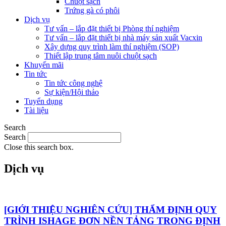
Chuột sạch
Trứng gà có phôi
Dịch vụ
Tư vấn – lắp đặt thiết bị Phòng thí nghiệm
Tư vấn – lắp đặt thiết bị nhà máy sản xuất Vacxin
Xây dựng quy trình làm thí nghiệm (SOP)
Thiết lập trung tâm nuôi chuột sạch
Khuyến mãi
Tin tức
Tin tức công nghệ
Sự kiện/Hội thảo
Tuyển dụng
Tài liệu
Search
Search
Close this search box.
Dịch vụ
[GIỚI THIỆU NGHIÊN CỨU] THẨM ĐỊNH QUY
TRÌNH ISHAGE ĐƠN NỀN TẢNG TRONG ĐỊNH