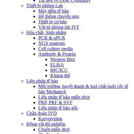
Tài liệu về Flow Cytometry
Thiết bị phòng Lab
Máy đếm tế bào
Hệ thống chuyển gen
Thiết bị cơ bản
Vật tư phòng lab IVF
Hóa chất, Sinh phẩm
PCR & qPCR
NGS reagents
Cell culture media
Antibody & Protein
Western Blot
ELISA
IHC/ICC
Kháng thể
Liệu pháp tế bào
Môi trường, huyết thanh & hoá chất nuôi cấy tế
bào Mediatech
Liệu pháp tế bào miễn dịch
PRP, PRF & SVF
Liệu pháp tế bào gốc
Chẩn đoán IVD
Karyotyping
Động vật thí nghiệm
Chuột miễn dịch