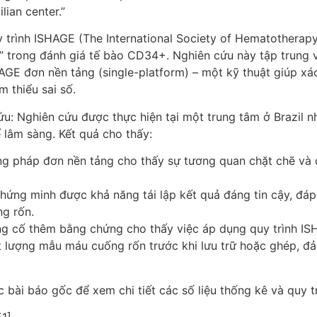
lian center.”
 trình ISHAGE (The International Society of Hematotherapy
” trong đánh giá tế bào CD34+. Nghiên cứu này tập trung 
GE đơn nền tảng (single-platform) – một kỹ thuật giúp xác
m thiểu sai số.
u: Nghiên cứu được thực hiện tại một trung tâm ở Brazil n
 lâm sàng. Kết quả cho thấy:
g pháp đơn nền tảng cho thấy sự tương quan chặt chẽ và đ
chứng minh được khả năng tái lập kết quả đáng tin cậy, đá
g rốn.
ng cố thêm bằng chứng cho thấy việc áp dụng quy trình ISH
t lượng mẫu máu cuống rốn trước khi lưu trữ hoặc ghép, đ
bài báo gốc để xem chi tiết các số liệu thống kê và quy tr
51]