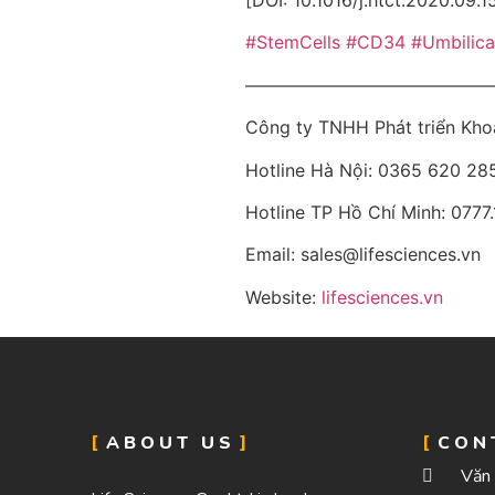
#StemCells
#CD34
#Umbilic
——————————————
Công ty TNHH Phát triển Kh
Hotline Hà Nội: 0365 620 285
Hotline TP Hồ Chí Minh: 0777
Email: sales@lifesciences.vn
Website:
lifesciences.vn
ABOUT US
CON
Văn 