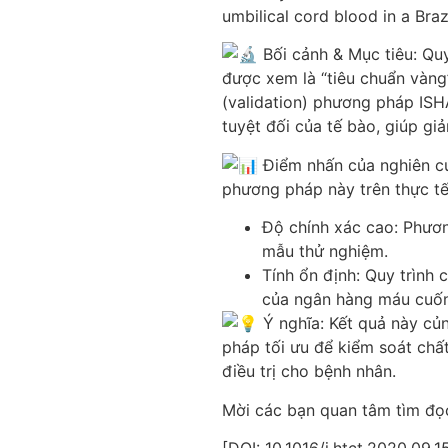
umbilical cord blood in a Brazi
Bối cảnh & Mục tiêu: Quy
được xem là “tiêu chuẩn vàng
(validation) phương pháp ISHA
tuyệt đối của tế bào, giúp giả
Điểm nhấn của nghiên cứ
phương pháp này trên thực tế
Độ chính xác cao: Phươn
mẫu thử nghiệm.
Tính ổn định: Quy trình 
của ngân hàng máu cuốn
Ý nghĩa: Kết quả này củ
pháp tối ưu để kiểm soát chấ
điều trị cho bệnh nhân.
Mời các bạn quan tâm tìm đọc 
[DOI: 10.1016/j.htct.2020.09.1