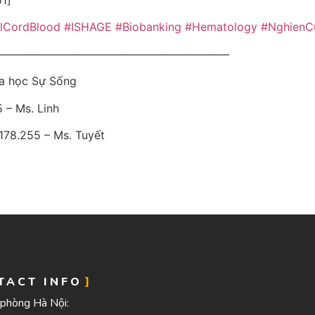
alCordBlood
#ISHAGE
#Biobanking
#Hematology
#NghienC
————————————————————–
oa học Sự Sống
 – Ms. Linh
.178.255 – Ms. Tuyết
TACT INFO
phòng Hà Nội: