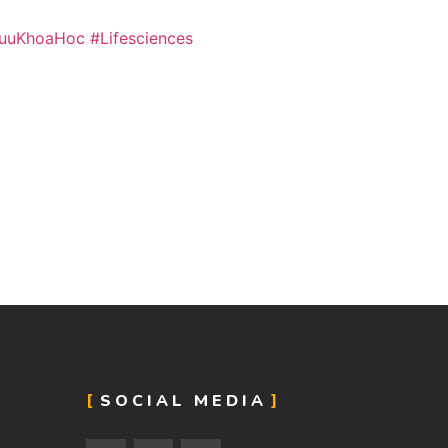
uuKhoaHoc
#Lifesciences
SOCIAL MEDIA