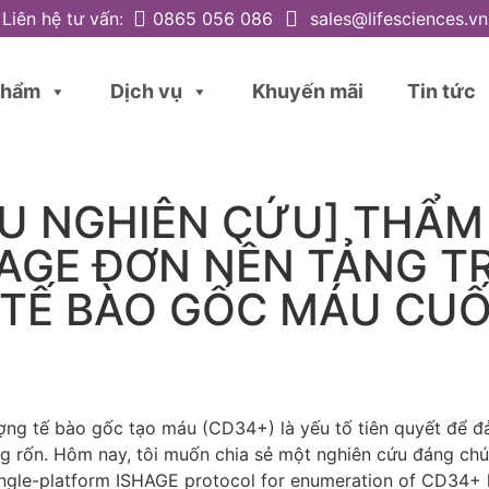
Liên hệ tư vấn:
0865 056 086
sales@lifesciences.vn
phẩm
Dịch vụ
Khuyến mãi
Tin tức
IỆU NGHIÊN CỨU] THẨM
HAGE ĐƠN NỀN TẢNG T
TẾ BÀO GỐC MÁU CU
ượng tế bào gốc tạo máu (CD34+) là yếu tố tiên quyết để 
 rốn. Hôm nay, tôi muốn chia sẻ một nghiên cứu đáng chú
 single-platform ISHAGE protocol for enumeration of CD34+ 