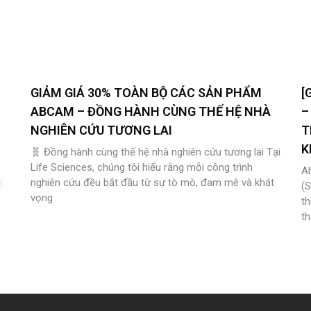
GIẢM GIÁ 30% TOÀN BỘ CÁC SẢN PHẨM
[
ABCAM – ĐỒNG HÀNH CÙNG THẾ HỆ NHÀ
–
NGHIÊN CỨU TƯƠNG LAI
T
K
🧬 Đồng hành cùng thế hệ nhà nghiên cứu tương lai Tại
Life Sciences, chúng tôi hiểu rằng mỗi công trình
A
:
nghiên cứu đều bắt đầu từ sự tò mò, đam mê và khát
(
vọng
th
th