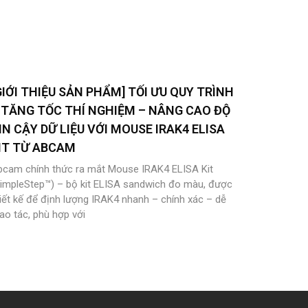
GIỚI THIỆU SẢN PHẨM] TỐI ƯU QUY TRÌNH
 TĂNG TỐC THÍ NGHIỆM – NÂNG CAO ĐỘ
IN CẬY DỮ LIỆU VỚI MOUSE IRAK4 ELISA
IT TỪ ABCAM
bcam chính thức ra mắt Mouse IRAK4 ELISA Kit
SimpleStep™) – bộ kit ELISA sandwich đo màu, được
iết kế để định lượng IRAK4 nhanh – chính xác – dễ
ao tác, phù hợp với