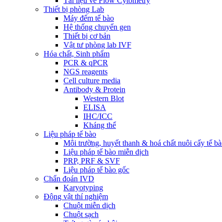
Tài liệu về Flow Cytometry
Thiết bị phòng Lab
Máy đếm tế bào
Hệ thống chuyển gen
Thiết bị cơ bản
Vật tư phòng lab IVF
Hóa chất, Sinh phẩm
PCR & qPCR
NGS reagents
Cell culture media
Antibody & Protein
Western Blot
ELISA
IHC/ICC
Kháng thể
Liệu pháp tế bào
Môi trường, huyết thanh & hoá chất nuôi cấy tế b
Liệu pháp tế bào miễn dịch
PRP, PRF & SVF
Liệu pháp tế bào gốc
Chẩn đoán IVD
Karyotyping
Động vật thí nghiệm
Chuột miễn dịch
Chuột sạch