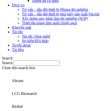
Trứng gà có phôi
Dịch vụ
Tư vấn – lắp đặt thiết bị Phòng thí nghiệm
Tư vấn – lắp đặt thiết bị nhà máy sản xuất Vacxin
Xây dựng quy trình làm thí nghiệm (SOP)
Thiết lập trung tâm nuôi chuột sạch
Khuyến mãi
Tin tức
Tin tức công nghệ
Sự kiện/Hội thảo
Tuyển dụng
Tài liệu
Search
Search
Close this search box.
Abcam
LCG Biosearch
BioInd