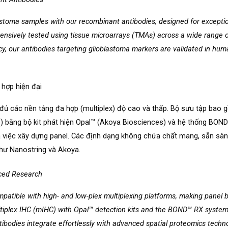
astoma samples with our recombinant antibodies, designed for exceptiona
xtensively tested using tissue microarrays (TMAs) across a wide range
cy, our antibodies targeting glioblastoma markers are validated in hum
 hợp hiện đại
 đủ các nền tảng đa hợp (multiplex) độ cao và thấp. Bộ sưu tập bao 
) bằng bộ kit phát hiện Opal™ (Akoya Biosciences) và hệ thống BON
 việc xây dựng panel. Các định dạng không chứa chất mang, sẵn sàn
như Nanostring và Akoya.
nced Research
ompatible with high- and low-plex multiplexing platforms, making panel 
tiplex IHC (mIHC) with Opal™ detection kits and the BOND™ RX system,
antibodies integrate effortlessly with advanced spatial proteomics tec