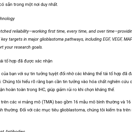
ó sẵn trong một nơi duy nhất.
chnology
ched reliability—working first time, every time, and over time—providin
f key targets in major glioblastoma pathways, including EGF, VEGF, 
ort your research goals.
tái tổ hợp đã được xác nhận
của bạn với sự tin tưởng tuyệt đối nhờ các kháng thể tái tổ hợp đã đạ
i. Chúng tôi hiểu rõ rằng bạn cần tin tưởng vào hóa chất nghiên cứu 
ận hoàn toàn trong IHC, giúp giảm rủi ro khi chọn kháng thể.
n trên các vi mảng mô (TMA) bao gồm 16 mẫu mô bình thường và 16
 thường. Đối với các mục tiêu glioblastoma, chúng tôi kiểm tra tr
nt Antibodies