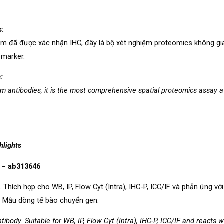
s:
m đã được xác nhận IHC, đây là bộ xét nghiệm proteomics không gian
omarker.
:
antibodies, it is the most comprehensive spatial proteomics assay ava
hlights
] – ab313646
 Thích hợp cho WB, IP, Flow Cyt (Intra), IHC-P, ICC/IF và phản ứng vớ
, Mẫu dòng tế bào chuyển gen.
ody. Suitable for WB, IP, Flow Cyt (Intra), IHC-P, ICC/IF and reacts w