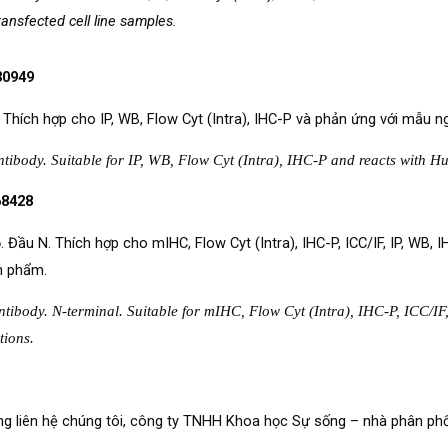
ansfected cell line samples.
30949
 Thích hợp cho IP, WB, Flow Cyt (Intra), IHC-P và phản ứng với mẫu ng
body. Suitable for IP, WB, Flow Cyt (Intra), IHC-P and reacts with H
68428
 Đầu N. Thích hợp cho mIHC, Flow Cyt (Intra), IHC-P, ICC/IF, IP, WB, 
n phẩm.
body. N-terminal. Suitable for mIHC, Flow Cyt (Intra), IHC-P, ICC/IF
tions.
i lòng liên hệ chúng tôi, công ty TNHH Khoa học Sự sống – nhà phân 