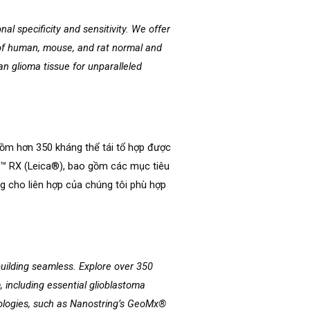
l specificity and sensitivity. We offer
 of human, mouse, and rat normal and
an glioma tissue for unparalleled
gồm hơn 350 kháng thể tái tổ hợp được
D™ RX (Leica®), bao gồm các mục tiêu
g cho liên hợp của chúng tôi phù hợp
building seamless. Explore over 350
 including essential glioblastoma
hnologies, such as Nanostring’s GeoMx®