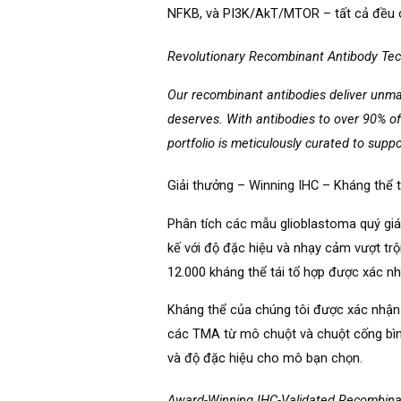
NFKB, và PI3K/AkT/MTOR – tất cả đều c
Revolutionary Recombinant Antibody Te
Our recombinant antibodies deliver unmat
deserves. With antibodies to over 90% o
portfolio is meticulously curated to supp
Giải thưởng – Winning IHC – Kháng thể 
Phân tích các mẫu glioblastoma quý giá 
kế với độ đặc hiệu và nhạy cảm vượt trộ
12.000 kháng thể tái tổ hợp được xác nh
Kháng thể của chúng tôi được xác nhậ
các TMA từ mô chuột và chuột cống bình
và độ đặc hiệu cho mô bạn chọn.
Award-Winning IHC-Validated Recombina