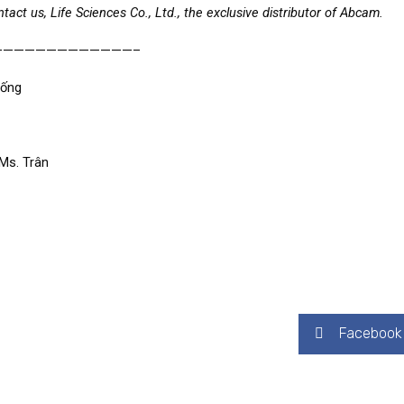
tact us, Life Sciences Co., Ltd., the exclusive distributor of Abcam.
—————————————–
Sống
 Ms. Trân
Facebook