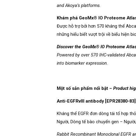
and Akoya’s platforms.
Khám phá GeoMx® IO Proteome Atla
Được hỗ trợ bởi hơn 570 kháng thể Abca
những hiểu biết vượt trội về biểu hiện bi
Discover the GeoMx® IO Proteome Atlas
Powered by over 570 IHC-validated Abcam 
into biomarker expression.
Một số sản phẩm nổi bật –
Product hig
Anti-EGFRvIII antibody [EPR28380-83
Kháng thể EGFR đơn dòng tái tổ hợp thỏ.
Người, Dòng tế bào chuyển gen – Người
Rabbit Recombinant Monoclonal EGFR antib