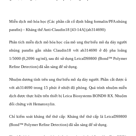
Miễn dịch mô hóa học (Các phần cắt cố định bằng formalin/PFA nhúng
parafin) – Kháng thể Anti-Claudin18 [43-14A] (ab314690)
Phân tích miễn dịch mô hóa học của mô ung thư biểu mô dạ dày người
nhúng parafin gắn nhãn Claudin18 với ab314690 ở độ pha loãng
1/5000 (0,2096 ug/ml), sau đó sử dụng LeicaDS9800 (Bond™ Polymer
Refine Detection) đã sẵn sàng để sử dụng.
Nhuộm dương tính trên ung thư biểu mô dạ dày người. Phần cắt được ủ
với ab314690 trong 15 phút ở nhiệt độ phòng. Quá trình nhuộm miễn
dịch được thực hiện trên thiết bị Leica Biosystems BOND® RX. Nhuộm
đối chứng với Hematoxylin.
Chỉ kiểm soát kháng thể thứ cấp: Kháng thể thứ cấp là LeicaDS9800
(Bond™ Polymer Refine Detection) đã sẵn sàng để sử dụng.