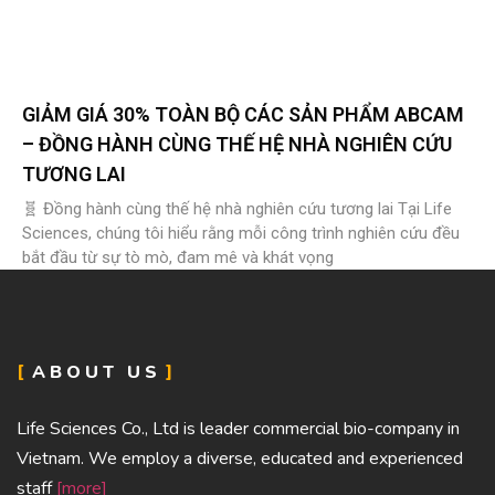
GIẢM GIÁ 30% TOÀN BỘ CÁC SẢN PHẨM ABCAM
– ĐỒNG HÀNH CÙNG THẾ HỆ NHÀ NGHIÊN CỨU
TƯƠNG LAI
🧬 Đồng hành cùng thế hệ nhà nghiên cứu tương lai Tại Life
Sciences, chúng tôi hiểu rằng mỗi công trình nghiên cứu đều
bắt đầu từ sự tò mò, đam mê và khát vọng
ABOUT US
Life Sciences Co., Ltd is leader commercial bio-company in
Vietnam. We employ a diverse, educated and experienced
staff
[more]