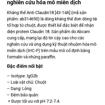
nghiên cứu hóa mô miễn dịch
Kháng thể Anti-Claudin18 [43-14A] (mã sản
phẩm: ab314690) là dòng kháng thể đơn dòng tái
tổ hợp từ chuột, được thiết kế đặc biệt để nhận
diện protein Claudin 18. Sản phẩm do Abcam
cung cấp, mang lại độ tin cậy cao cho các
nghiên cứu và ứng dụng kỹ thuật nhuộm hóa mô
miễn dịch (IHC-P) trên mẫu mô cố định bằng
formalin và nhúng paraffin.
Đặc điểm nổi bật
– Isotype: IgG2b
– Loài vật chủ: Chuột
– Dạng: Lỏng
– Đệm bảo quản:
+ Được tối ưu với pH 7.2-7.4.