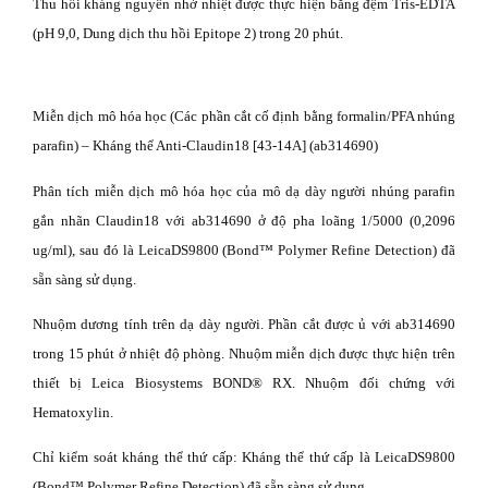
Thu hồi kháng nguyên nhờ nhiệt được thực hiện bằng đệm Tris-EDTA
(pH 9,0, Dung dịch thu hồi Epitope 2) trong 20 phút.
Miễn dịch mô hóa học (Các phần cắt cố định bằng formalin/PFA nhúng
parafin) – Kháng thể Anti-Claudin18 [43-14A] (ab314690)
Phân tích miễn dịch mô hóa học của mô dạ dày người nhúng parafin
gắn nhãn Claudin18 với ab314690 ở độ pha loãng 1/5000 (0,2096
ug/ml), sau đó là LeicaDS9800 (Bond™ Polymer Refine Detection) đã
sẵn sàng sử dụng.
Nhuộm dương tính trên dạ dày người. Phần cắt được ủ với ab314690
trong 15 phút ở nhiệt độ phòng. Nhuộm miễn dịch được thực hiện trên
thiết bị Leica Biosystems BOND® RX. Nhuộm đối chứng với
Hematoxylin.
Chỉ kiểm soát kháng thể thứ cấp: Kháng thể thứ cấp là LeicaDS9800
(Bond™ Polymer Refine Detection) đã sẵn sàng sử dụng.