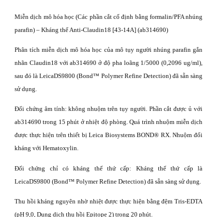
Miễn dịch mô hóa học (Các phần cắt cố định bằng formalin/PFA nhúng
parafin) – Kháng thể Anti-Claudin18 [43-14A] (ab314690)
Phân tích miễn dịch mô hóa học của mô tụy người nhúng parafin gắn
nhãn Claudin18 với ab314690 ở độ pha loãng 1/5000 (0,2096 ug/ml),
sau đó là LeicaDS9800 (Bond™ Polymer Refine Detection) đã sẵn sàng
sử dụng.
Đối chứng âm tính: không nhuộm trên tụy người. Phần cắt được ủ với
ab314690 trong 15 phút ở nhiệt độ phòng. Quá trình nhuộm miễn dịch
được thực hiện trên thiết bị Leica Biosystems BOND® RX. Nhuộm đối
kháng với Hematoxylin.
Đối chứng chỉ có kháng thể thứ cấp: Kháng thể thứ cấp là
LeicaDS9800 (Bond™ Polymer Refine Detection) đã sẵn sàng sử dụng.
Thu hồi kháng nguyên nhờ nhiệt được thực hiện bằng đệm Tris-EDTA
(pH 9,0, Dung dịch thu hồi Epitope 2) trong 20 phút.