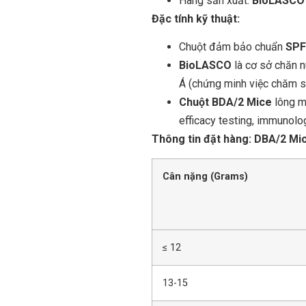
Hãng sản xuất:
BioLASCO 
Đặc tính kỹ thuật:
Chuột đảm bảo chuẩn
SPF
BioLASCO
là cơ sở chăn 
Á (chứng minh việc chăm s
Chuột BDA/2 Mice
lông m
efficacy testing, immunol
Thông tin đặt hàng: DBA/2 Mi
Cân nặng (Grams)
≤ 12
13-15