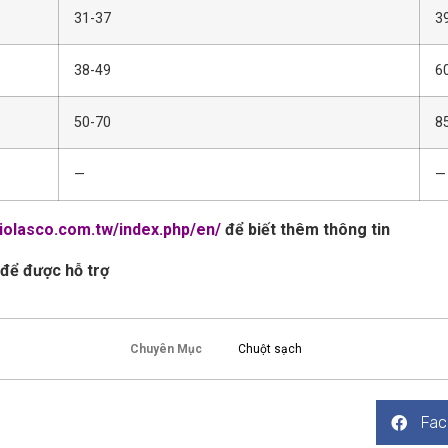
31-37
3
38-49
6
50-70
8
—
—
biolasco.com.tw/index.php/en/
để biết thêm thông tin
để được hỗ trợ
Chuyên Mục
Chuột sạch
Fac