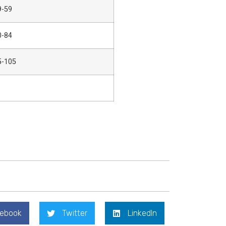
9-59
0-84
5-105
ebook
Twitter
LinkedIn