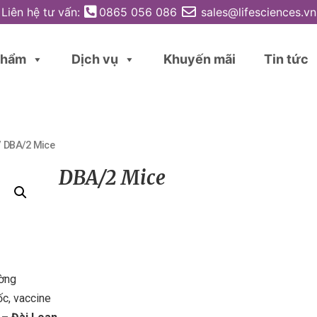
Liên hệ tư vấn:
0865 056 086
sales@lifesciences.vn
phẩm
Dịch vụ
Khuyến mãi
Tin tức
/ DBA/2 Mice
DBA/2 Mice
ường
c, vaccine