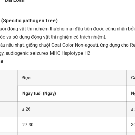
– Đài Loan
 (Specific pathogen free).
nuôi động vật thí nghiệm thương mại đầu tiên được công nhận bở
óc và sử dụng động vật thí nghiệm có trách nhiệm).
àu nâu nhạt, giống chuột Coat Color Non-agouti, ứng dụng cho R
ogy, audiogenic seizures MHC Haplotype H2
ce
Đực
C
Ngày tuổi (Ngày)
N
≤ 26
≤
27-30
3