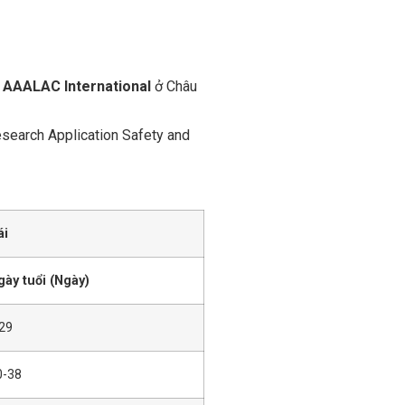
i
AAALAC International
ở Châu
esearch Application Safety and
ái
gày tuổi (Ngày)
 29
0-38