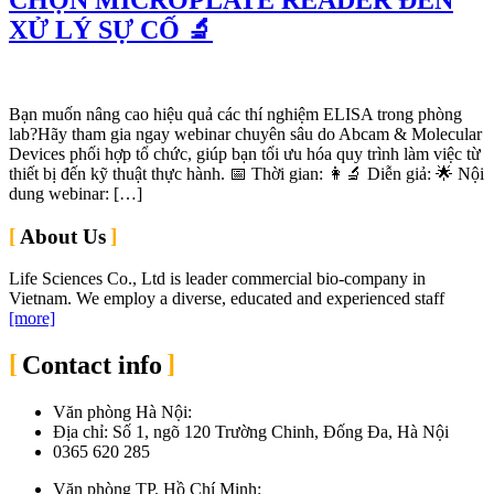
XỬ LÝ SỰ CỐ 🔬
Bạn muốn nâng cao hiệu quả các thí nghiệm ELISA trong phòng
lab?Hãy tham gia ngay webinar chuyên sâu do Abcam & Molecular
Devices phối hợp tổ chức, giúp bạn tối ưu hóa quy trình làm việc từ
thiết bị đến kỹ thuật thực hành. 📅 Thời gian: 👩‍🔬 Diễn giả: 🌟 Nội
dung webinar: […]
About Us
Life Sciences Co., Ltd is leader commercial bio-company in
Vietnam. We employ a diverse, educated and experienced staff
[more]
Contact info
Văn phòng Hà Nội:
Địa chỉ: Số 1, ngõ 120 Trường Chinh, Đống Đa, Hà Nội
0365 620 285
Văn phòng TP. Hồ Chí Minh: