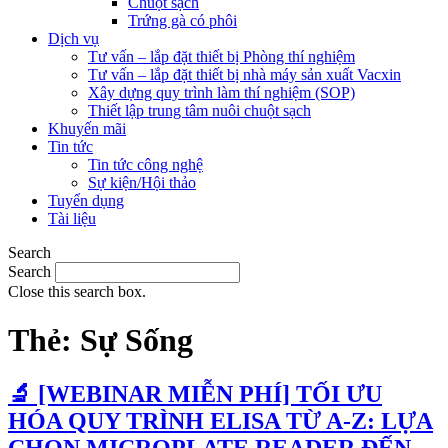
Chuột sạch
Trứng gà có phôi
Dịch vụ
Tư vấn – lắp đặt thiết bị Phòng thí nghiệm
Tư vấn – lắp đặt thiết bị nhà máy sản xuất Vacxin
Xây dựng quy trình làm thí nghiệm (SOP)
Thiết lập trung tâm nuôi chuột sạch
Khuyến mãi
Tin tức
Tin tức công nghệ
Sự kiện/Hội thảo
Tuyển dụng
Tài liệu
Search
Search
Close this search box.
Thẻ:
Sự Sống
🔬 [WEBINAR MIỄN PHÍ] TỐI ƯU
HÓA QUY TRÌNH ELISA TỪ A-Z: LỰA
CHỌN MICROPLATE READER ĐẾN