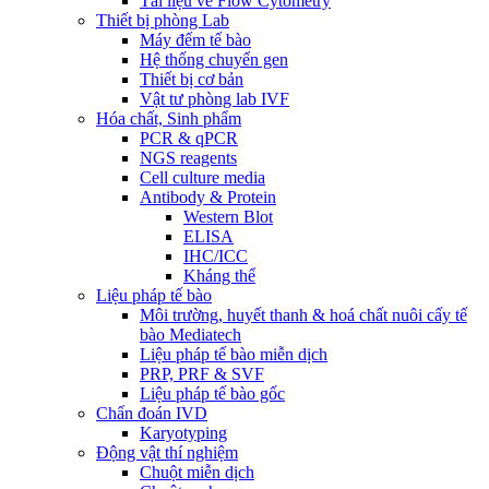
Tài liệu về Flow Cytometry
Thiết bị phòng Lab
Máy đếm tế bào
Hệ thống chuyển gen
Thiết bị cơ bản
Vật tư phòng lab IVF
Hóa chất, Sinh phẩm
PCR & qPCR
NGS reagents
Cell culture media
Antibody & Protein
Western Blot
ELISA
IHC/ICC
Kháng thể
Liệu pháp tế bào
Môi trường, huyết thanh & hoá chất nuôi cấy tế
bào Mediatech
Liệu pháp tế bào miễn dịch
PRP, PRF & SVF
Liệu pháp tế bào gốc
Chẩn đoán IVD
Karyotyping
Động vật thí nghiệm
Chuột miễn dịch