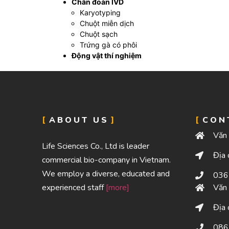
Chẩn đoán IVD
Karyotyping
Chuột miễn dịch
Chuột sạch
Trứng gà có phôi
Động vật thí nghiệm
ABOUT US
CON
Văn 
Life Sciences Co., Ltd is leader
Địa 
commercial bio-company in Vietnam.
We employ a diverse, educated and
036
experienced staff
[more]
Văn 
Địa 
086