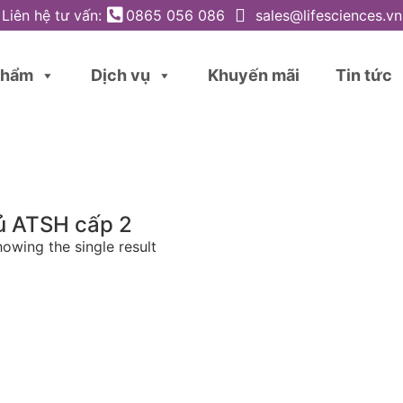
Liên hệ tư vấn:
0865 056 086
sales@lifesciences.vn
phẩm
Dịch vụ
Khuyến mãi
Tin tức
ủ ATSH cấp 2
owing the single result