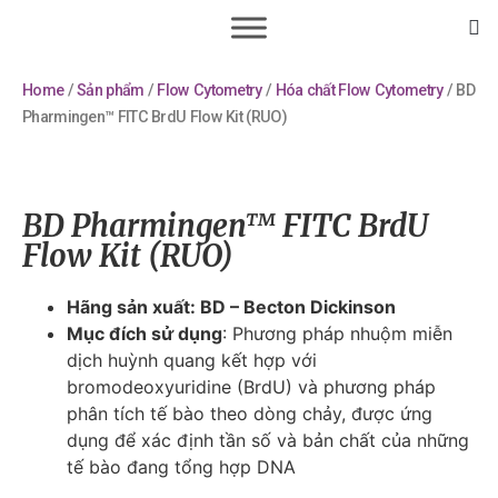
Home
/
Sản phẩm
/
Flow Cytometry
/
Hóa chất Flow Cytometry
/ BD
Pharmingen™ FITC BrdU Flow Kit (RUO)
BD Pharmingen™ FITC BrdU
Flow Kit (RUO)
Hãng sản xuất: BD – Becton Dickinson
Mục đích sử dụng
: Phương pháp nhuộm miễn
dịch huỳnh quang kết hợp với
bromodeoxyuridine (BrdU) và phương pháp
phân tích tế bào theo dòng chảy, được ứng
dụng để xác định tần số và bản chất của những
tế bào đang tổng hợp DNA