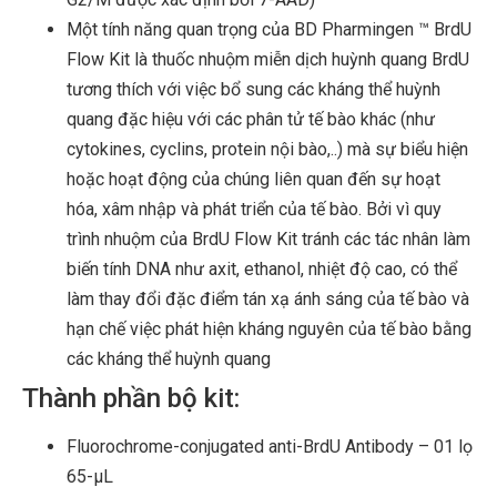
Một tính năng quan trọng của BD Pharmingen ™ BrdU
Flow Kit là thuốc nhuộm miễn dịch huỳnh quang BrdU
tương thích với việc bổ sung các kháng thể huỳnh
quang đặc hiệu với các phân tử tế bào khác (như
cytokines, cyclins, protein nội bào,..) mà sự biểu hiện
hoặc hoạt động của chúng liên quan đến sự hoạt
hóa, xâm nhập và phát triển của tế bào. Bởi vì quy
trình nhuộm của BrdU Flow Kit tránh các tác nhân làm
biến tính DNA như axit, ethanol, nhiệt độ cao, có thể
làm thay đổi đặc điểm tán xạ ánh sáng của tế bào và
hạn chế việc phát hiện kháng nguyên của tế bào bằng
các kháng thể huỳnh quang
Thành phần bộ kit:
Fluorochrome-conjugated anti-BrdU Antibody – 01 lọ
65-µL