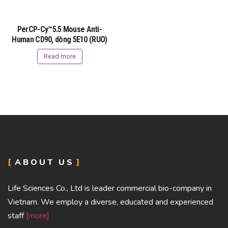
PerCP-Cy™5.5 Mouse Anti-
Human CD90, dòng 5E10 (RUO)
Read more
ABOUT US
Life Sciences Co., Ltd is leader commercial bio-company in
Vietnam. We employ a diverse, educated and experienced
staff
[more]