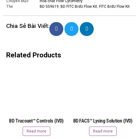
Chuyên Mục
Hóa chất Flow Cytometry
Thẻ
BD 559619
,
BD FITC BrdU Flow Kit
,
FITC BrdU Flow Kit
Chia Sẻ Bài Viết:
Related Products
BD Trucount™ Controls (IVD)
BD FACS™ Lysing Solution (IVD)
Read more
Read more