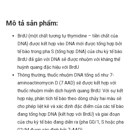
Mô tả sản phẩm:
BrdU (một chất tương tự thymidine – tiền chất của
DNA) được kết hợp vào DNA mới được tổng hợp bởi
tế bào trong pha S (tổng hợp DNA) của chu kỳ tế bào.
BrdU đã gắn với DNA sẽ được nhuộm với kháng thể
huỳnh quang đặc hiệu với BrdU
Thông thường, thuốc nhuộm DNA tổng số như 7-
aminoactinomycin D (7 AAD) sẽ được kết hợp với
thuốc nhuộm miễn dịch huỳnh quang BrdU. Với sự kết
hợp này, phân tích tế bào theo dòng chảy hai màu sẽ
cho phép liệt kê và xác định đặc điểm của các tế bào
đang tổng hợp DNA (kết hợp với BrdU) và giai đoạn
của chu kỳ tế bào đang diễn ra (pha G0/1, S hoặc pha
G2/M được xác định bởi 7-AAD)