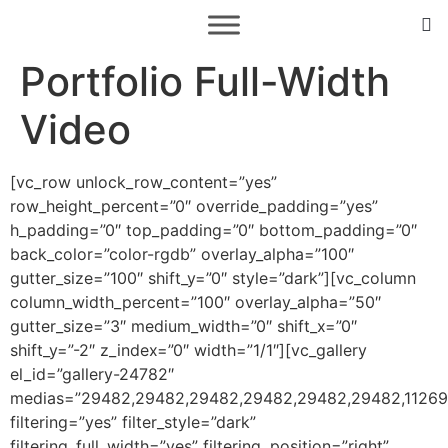
Portfolio Full-Width
Video
[vc_row unlock_row_content=”yes”
row_height_percent=”0″ override_padding=”yes”
h_padding=”0″ top_padding=”0″ bottom_padding=”0″
back_color=”color-rgdb” overlay_alpha=”100″
gutter_size=”100″ shift_y=”0″ style=”dark”][vc_column
column_width_percent=”100″ overlay_alpha=”50″
gutter_size=”3″ medium_width=”0″ shift_x=”0″
shift_y=”-2″ z_index=”0″ width=”1/1″][vc_gallery
el_id=”gallery-24782″
medias=”29482,29482,29482,29482,29482,29482,11269,
filtering=”yes” filter_style=”dark”
filtering_full_width=”yes” filtering_position=”right”