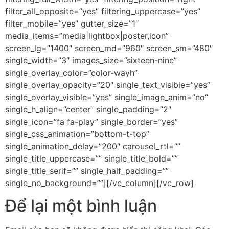
filter_all_opposite=”yes” filtering_uppercase=”yes”
filter_mobile=”yes” gutter_size=”1″
media_items=”media|lightbox|poster,icon”
screen_lg=”1400″ screen_md=”960″ screen_sm=”480″
single_width=”3″ images_size=”sixteen-nine”
single_overlay_color=”color-wayh”
single_overlay_opacity=”20″ single_text_visible=”yes”
single_overlay_visible=”yes” single_image_anim=”no”
single_h_align=”center” single_padding=”2″
single_icon=”fa fa-play” single_border=”yes”
single_css_animation=”bottom-t-top”
single_animation_delay=”200″ carousel_rtl=””
single_title_uppercase=”” single_title_bold=””
single_title_serif=”” single_half_padding=””
single_no_background=””][/vc_column][/vc_row]
Để lại một bình luận