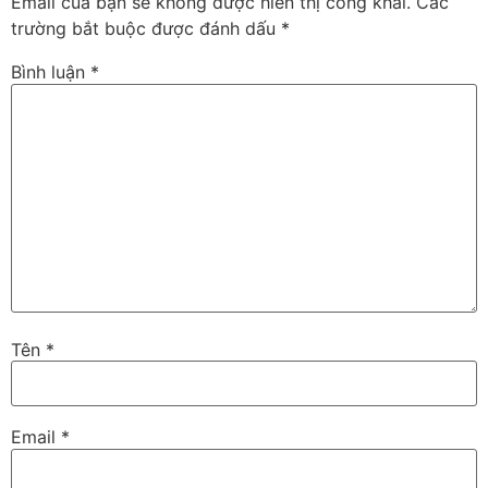
Email của bạn sẽ không được hiển thị công khai.
Các
trường bắt buộc được đánh dấu
*
Bình luận
*
Tên
*
Email
*