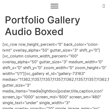
Portfolio Gallery
Audio Boxed
[vc_row row_height_percent=”0″ back_color=”color-
lxmt” overlay_alpha=”50″ gutter_size=”3″ shift_y=”0″]
[vc_column column_width_percent=”100″
overlay_alpha=”50″ gutter_size=”3″ medium_width=”0″
shift_x=”0″ shift_y=”0″ zoom_width=”0″ zoom_height=”0″
width=”1/1″][vc_gallery el_id=”gallery-73163″
medias=”11362,11357,11357,11357,11362,11357,11357,11362,
gutter_size=”3″
media_items=”media|lightbox|poster,title,caption,icon”
screen_lg=”1000″ screen_md=”600″ screen_sm=”480″
single_text=”under” single_width=”3″
single_overlay_opacity=”20″ single_image_anim=”no”