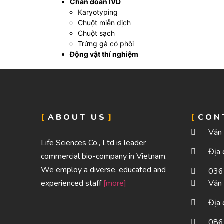
Chẩn đoán IVD
Karyotyping
Chuột miễn dịch
Chuột sạch
Trứng gà có phôi
Động vật thí nghiệm
ABOUT US
CON
Văn 
Life Sciences Co., Ltd is leader
Địa 
commercial bio-company in Vietnam.
We employ a diverse, educated and
036
experienced staff
[more]
Văn 
Địa 
086