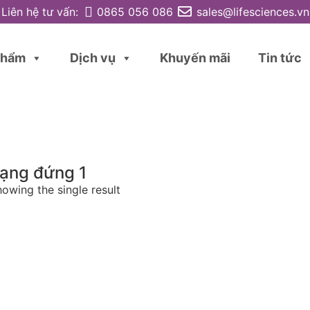
Liên hệ tư vấn:
0865 056 086
sales@lifesciences.vn
phẩm
Dịch vụ
Khuyến mãi
Tin tức
ạng đứng 1
owing the single result